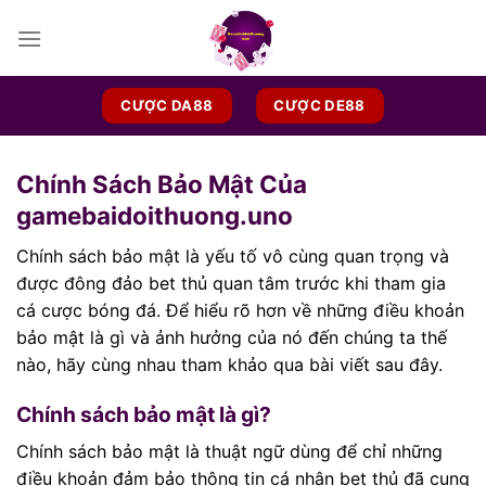
Chuyển
đến
nội
dung
CƯỢC DA88
CƯỢC DE88
Chính Sách Bảo Mật Của
gamebaidoithuong.uno
Chính sách bảo mật là yếu tố vô cùng quan trọng và
được đông đảo bet thủ quan tâm trước khi tham gia
cá cược bóng đá. Để hiểu rõ hơn về những điều khoản
bảo mật là gì và ảnh hưởng của nó đến chúng ta thế
nào, hãy cùng nhau tham khảo qua bài viết sau đây.
Chính sách bảo mật là gì?
Chính sách bảo mật là thuật ngữ dùng để chỉ những
điều khoản đảm bảo thông tin cá nhân bet thủ đã cung