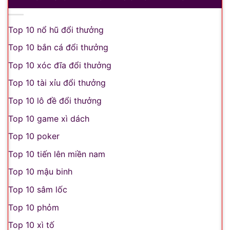
Top 10 nổ hũ đổi thưởng
Top 10 bắn cá đổi thưởng
Top 10 xóc đĩa đổi thưởng
Top 10 tài xỉu đổi thưởng
Top 10 lô đề đổi thưởng
Top 10 game xì dách
Top 10 poker
Top 10 tiến lên miền nam
Top 10 mậu binh
Top 10 sâm lốc
Top 10 phỏm
Top 10 xì tố