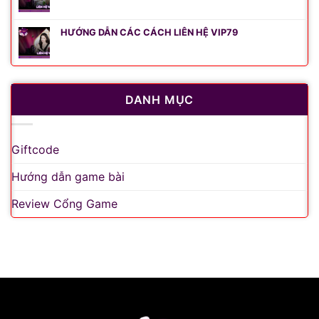
HƯỚNG DẪN CÁC CÁCH LIÊN HỆ VIP79
DANH MỤC
Giftcode
Hướng dẫn game bài
Review Cổng Game