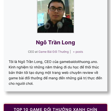
Ngô Trần Long
CEO
at
Game Bài Đổi Thưởng
|
+ posts
Tôi là Ngô Trần Long, CEO của gamebaidoithuong.uno.
Kinh nghiệm từ những năm tháng đi du học để thôi thúc
bản thân tôi tạo dựng một trang web chuyên review về
game bài đổi thưởng để mang đến những giá trị thực đến
cho người chơi.
TOP 10 GAME ĐỔI THƯỞNG XANH CHÍN