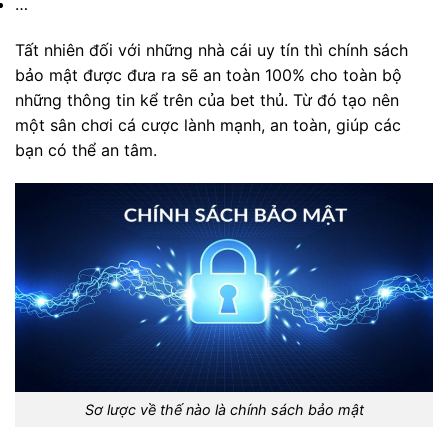
…
Tất nhiên đối với những nhà cái uy tín thì chính sách
bảo mật được đưa ra sẽ an toàn 100% cho toàn bộ
những thông tin kể trên của bet thủ. Từ đó tạo nên
một sân chơi cá cược lành mạnh, an toàn, giúp các
bạn có thể an tâm.
Sơ lược về thế nào là chính sách bảo mật