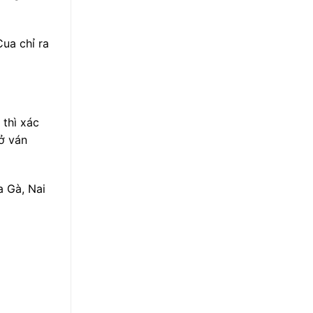
Cua chỉ ra
 thì xác
 ở ván
a Gà, Nai