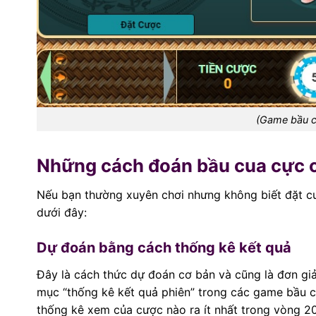
(Game bầu c
Những cách đoán bầu cua cực c
Nếu bạn thường xuyên chơi nhưng không biết đặt c
dưới đây:
Dự đoán bằng cách thống kê kết quả
Đây là cách thức dự đoán cơ bản và cũng là đơn gi
mục “thống kê kết quả phiên” trong các game bầu cu
thống kê xem của cược nào ra ít nhất trong vòng 20 