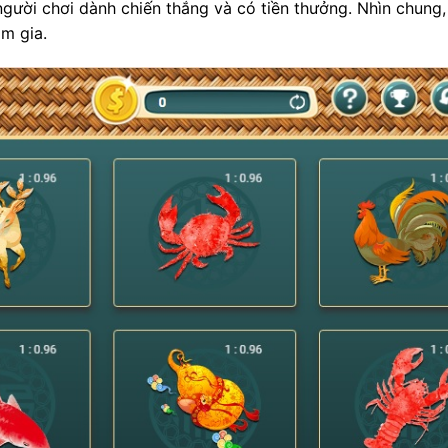
 người chơi dành chiến thắng và có tiền thưởng. Nhìn chung
am gia.