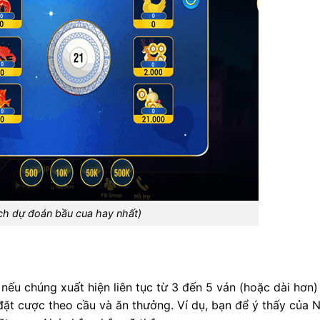
h dự đoán bầu cua hay nhất)
nếu chúng xuất hiện liên tục từ 3 đến 5 ván (hoặc dài hơn) 
 đặt cược theo cầu và ăn thưởng. Ví dụ, bạn để ý thấy của N