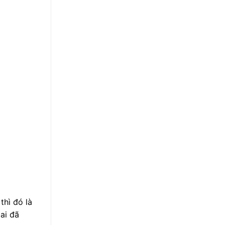
thì đó là
ai đã