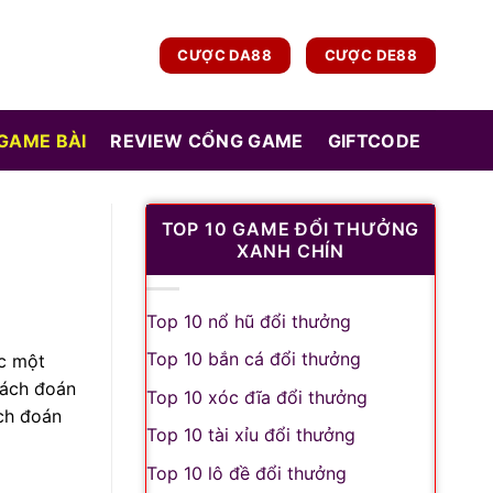
CƯỢC DA88
CƯỢC DE88
GAME BÀI
REVIEW CỔNG GAME
GIFTCODE
TOP 10 GAME ĐỔI THƯỞNG
XANH CHÍN
Top 10 nổ hũ đổi thưởng
Top 10 bắn cá đổi thưởng
ợc một
cách đoán
Top 10 xóc đĩa đổi thưởng
ách đoán
Top 10 tài xỉu đổi thưởng
Top 10 lô đề đổi thưởng