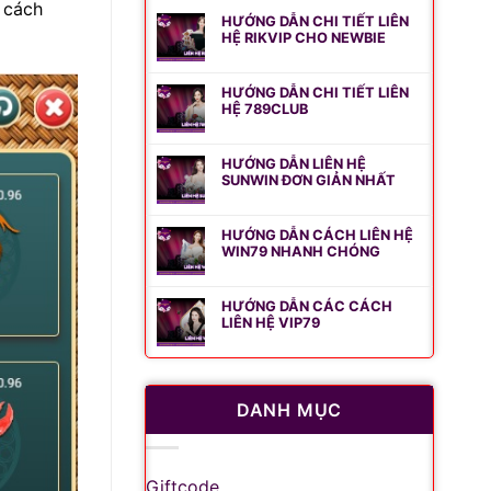
, cách
HƯỚNG DẪN CHI TIẾT LIÊN
HỆ RIKVIP CHO NEWBIE
HƯỚNG DẪN CHI TIẾT LIÊN
HỆ 789CLUB
HƯỚNG DẪN LIÊN HỆ
SUNWIN ĐƠN GIẢN NHẤT
HƯỚNG DẪN CÁCH LIÊN HỆ
WIN79 NHANH CHÓNG
HƯỚNG DẪN CÁC CÁCH
LIÊN HỆ VIP79
DANH MỤC
Giftcode