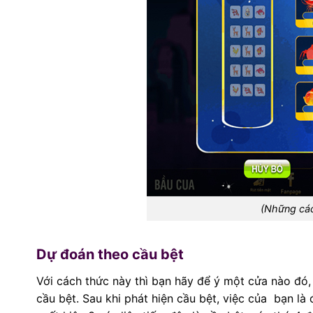
(Những các
Dự đoán theo cầu bệt
Với cách thức này thì bạn hãy để ý một cửa nào đó, 
cầu bệt. Sau khi phát hiện cầu bệt, việc của bạn là