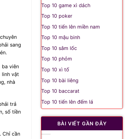
Top 10 game xì dách
Top 10 poker
Top 10 tiến lên miền nam
 chuyên
Top 10 mậu binh
phải sang
Top 10 sâm lốc
én.
Top 10 phỏm
 ba viên
Top 10 xì tố
linh vật
Top 10 bài liêng
ng, nhà
Top 10 baccarat
Top 10 tiến lên đếm lá
phải trả
, số tiền
BÀI VIẾT GẦN ĐÂY
. Chỉ cần