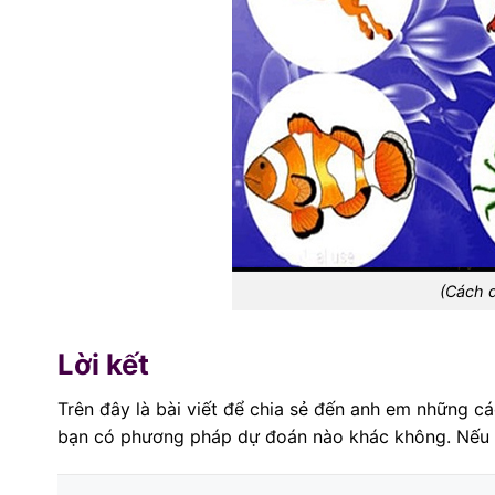
(Cách 
Lời kết
Trên đây là bài viết để chia sẻ đến anh em những c
bạn có phương pháp dự đoán nào khác không. Nếu có 