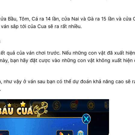
cửa Bầu, Tôm, Cá ra 14 lần, cửa Nai và Gà ra 15 lần và cửa 
ván sắp tới của Cua sẽ ra rất nhiều.
c
ết quả của ván chơi trước. Nếu những con vật đã xuất hiện
i này, bạn hãy đặt cược vào những con vật không xuất hiện
m, như vậy ở ván sau bạn có thể dự đoán khả năng cao sẽ r
.