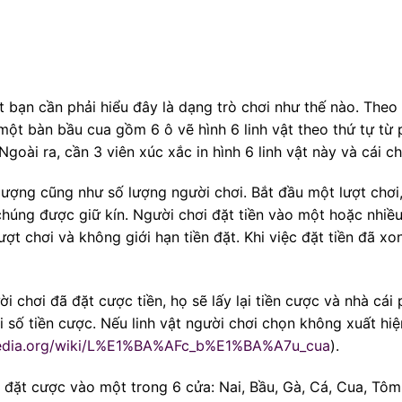
 bạn cần phải hiểu đây là dạng trò chơi như thế nào. Theo
một bàn bầu cua gồm 6 ô vẽ hình 6 linh vật theo thứ tự từ 
 Ngoài ra, cần 3 viên xúc xắc in hình 6 linh vật này và cái ch
 lượng cũng như số lượng người chơi. Bắt đầu một lượt chơi,
húng được giữ kín. Người chơi đặt tiền vào một hoặc nhiều 
ợt chơi và không giới hạn tiền đặt. Khi việc đặt tiền đã xo
i chơi đã đặt cược tiền, họ sẽ lấy lại tiền cược và nhà cái 
i số tiền cược. Nếu linh vật người chơi chọn không xuất hiện
kipedia.org/wiki/L%E1%BA%AFc_b%E1%BA%A7u_cua
).
ẽ đặt cược vào một trong 6 cửa: Nai, Bầu, Gà, Cá, Cua, Tôm