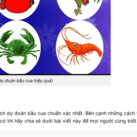
dự đoán bầu cua hiệu quả)
ách dự đoán bầu cua chuẩn xác nhất. Bên cạnh những cách t
thì hãy chia sẻ dưới bài viết này để mọi người cùng biết