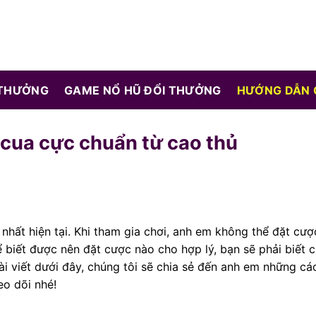
 THƯỞNG
GAME NỔ HŨ ĐỔI THƯỞNG
HƯỚNG DẪN 
cua cực chuẩn từ cao thủ
nhất hiện tại. Khi tham gia chơi, anh em không thể đặt cư
ể biết được nên đặt cược nào cho hợp lý, bạn sẽ phải biết 
ài viết dưới đây, chúng tôi sẽ chia sẻ đến anh em những c
eo dõi nhé!