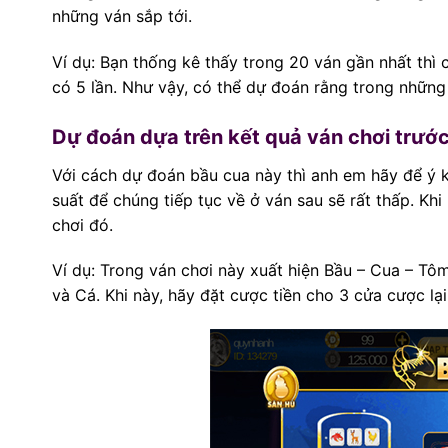
những ván sắp tới.
Ví dụ: Bạn thống kê thấy trong 20 ván gần nhất thì 
có 5 lần. Như vậy, có thể dự đoán rằng trong những 
Dự đoán dựa trên kết quả ván chơi trướ
Với cách dự đoán bầu cua này thì anh em hãy để ý k
suất để chúng tiếp tục về ở ván sau sẽ rất thấp. Kh
chơi đó.
Ví dụ: Trong ván chơi này xuất hiện Bầu – Cua – Tô
và Cá. Khi này, hãy đặt cược tiền cho 3 cửa cược lại