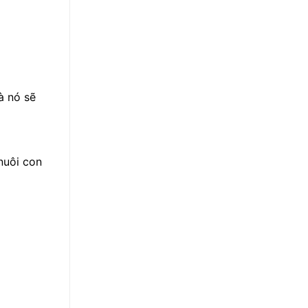
à nó sẽ
nuôi con