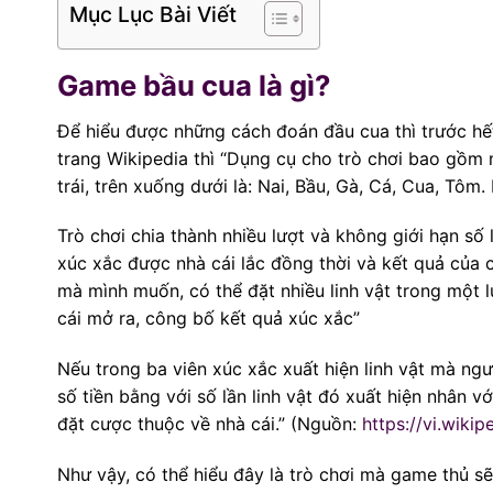
Mục Lục Bài Viết
Game bầu cua là gì?
Để hiểu được những cách đoán đầu cua thì trước hết
trang Wikipedia thì “Dụng cụ cho trò chơi bao gồm 
trái, trên xuống dưới là: Nai, Bầu, Gà, Cá, Cua, Tôm.
Trò chơi chia thành nhiều lượt và không giới hạn số
xúc xắc được nhà cái lắc đồng thời và kết quả của c
mà mình muốn, có thể đặt nhiều linh vật trong một lư
cái mở ra, công bố kết quả xúc xắc”
Nếu trong ba viên xúc xắc xuất hiện linh vật mà ngườ
số tiền bằng với số lần linh vật đó xuất hiện nhân vớ
đặt cược thuộc về nhà cái.” (Nguồn:
https://vi.wi
Như vậy, có thể hiểu đây là trò chơi mà game thủ s