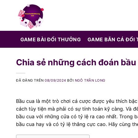
Chuyển
đến
nội
dung
GAME BÀI ĐỔI THƯỞNG
GAME BẮN CÁ ĐỔI
Chia sẻ những cách đoán bầu 
ĐÃ ĐĂNG TRÊN
08/09/2024
BỞI
NGÔ TRẦN LONG
Bầu cua là một trò chơi cá cược được yêu thích bậc 
cách tùy tiện mà phải có sự tính toán kỹ càng. Và đ
bầu cua với những cửa có tỷ lệ ra cao nhất. Trong b
bầu cua hay và có tỷ lệ thắng cực cao. Hãy cùng th