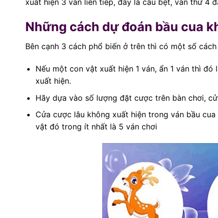
xuất hiện 3 ván liên tiếp, đây là cầu bệt, ván thứ 4
Những cách dự đoán bầu cua k
Bên cạnh 3 cách phổ biến ở trên thì có một số các
Nếu một con vật xuất hiện 1 ván, ẩn 1 ván thì đó
xuất hiện.
Hãy dựa vào số lượng đặt cược trên bàn chơi, cử
Cửa cược lâu không xuất hiện trong ván bầu cua t
vật đó trong ít nhất là 5 ván chơi