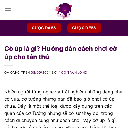
Chuyển
đến
nội
dung
CƯỢC DA88
CƯỢC DE88
Cờ úp là gì? Hướng dẫn cách chơi cờ
úp cho tân thủ
ĐÃ ĐĂNG TRÊN
08/09/2024
BỞI
NGÔ TRẦN LONG
Nhiều người từng nghe và trải nghiệm những dạng như
cờ vua, cờ tướng nhưng bạn đã bao giờ chơi cờ úp
chưa. Đây là một thể loại được xây dựng trên các
quân của cờ Tướng nhưng sẽ có sự thay đổi trong
cách di chuyển cũng như cách chơi. Vậy cờ úp là gì,
cách chơi của cờ úp ra sao. Hãy cùng chúng tôi tìm