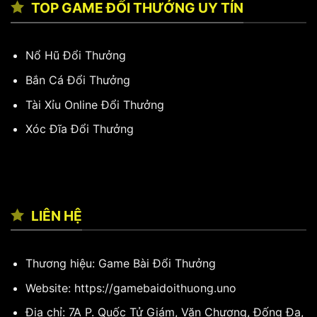
TOP GAME ĐỔI THƯỞNG UY TÍN
Nổ Hũ Đổi Thưởng
Bắn Cá Đổi Thưởng
Tài Xỉu Online
Đổi Thưởng
Xóc Đĩa Đổi Thưởng
LIÊN HỆ
Thương hiệu: Game Bài Đổi Thưởng
Website:
https://gamebaidoithuong.uno
Địa chỉ:
7A P. Quốc Tử Giám, Văn Chương, Đống Đa,