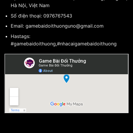
Hà Nội, Việt Nam
Số điện thoại:
0976767543
Email:
gamebaidoithuonguno@gmail.com
Hastags:
#gamebaidoithuong,#nhacaigamebaidoithuong