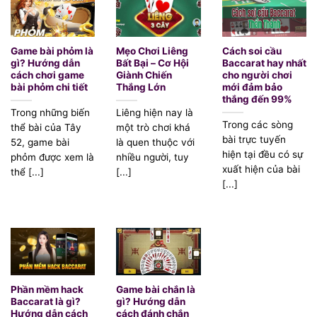
Game bài phỏm là
Mẹo Chơi Liêng
Cách soi cầu
gì? Hướng dẫn
Bất Bại – Cơ Hội
Baccarat hay nhất
cách chơi game
Giành Chiến
cho người chơi
bài phỏm chi tiết
Thắng Lớn
mới đảm bảo
thắng đến 99%
Trong những biến
Liêng hiện nay là
Trong các sòng
thể bài của Tây
một trò chơi khá
bài trực tuyến
52, game bài
là quen thuộc với
hiện tại đều có sự
phỏm được xem là
nhiều người, tuy
xuất hiện của bài
thể [...]
[...]
[...]
Phần mềm hack
Game bài chắn là
Baccarat là gì?
gì? Hướng dẫn
Hướng dẫn cách
cách đánh chắn