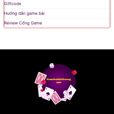
Giftcode
Hướng dẫn game bài
Review Cổng Game