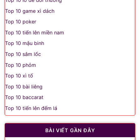
Top 10 lô đề đổi thưởng
Top 10 game xì dách
Top 10 poker
Top 10 tiến lên miền nam
Top 10 mậu binh
Top 10 sâm lốc
Top 10 phỏm
Top 10 xì tố
Top 10 bài liêng
Top 10 baccarat
Top 10 tiến lên đếm lá
BÀI VIẾT GẦN ĐÂY