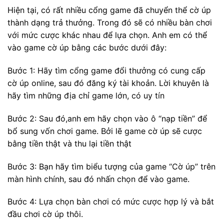
Hiện tại, có rất nhiều cổng game đã chuyển thể cờ úp
thành dạng trả thưởng. Trong đó sẽ có nhiều bàn chơi
với mức cược khác nhau để lựa chọn. Anh em có thể
vào game cờ úp bằng các bước dưới đây:
Bước 1: Hãy tìm cổng game đổi thưởng có cung cấp
cờ úp online, sau đó đăng ký tài khoản. Lời khuyên là
hãy tìm những địa chỉ game lớn, có uy tín
Bước 2: Sau đó,anh em hãy chọn vào ô “nạp tiền” để
bổ sung vốn chơi game. Bởi lẽ game cờ úp sẽ cược
bằng tiền thật và thu lại tiền thật
Bước 3: Bạn hãy tìm biểu tượng của game “Cờ úp” trên
màn hình chính, sau đó nhấn chọn để vào game.
Bước 4: Lựa chọn bàn chơi có mức cược hợp lý và bắt
đầu chơi cờ úp thôi.