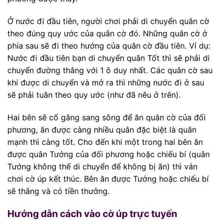
Ở nước đi đầu tiên, người chơi phải di chuyển quân cờ
theo đúng quy ước của quân cờ đó. Những quân cờ ở
phía sau sẽ đi theo hướng của quân cờ đầu tiên. Ví dụ:
Nước đi đầu tiên bạn di chuyển quân Tốt thì sẽ phải di
chuyển đường thắng với 1 ô duy nhất. Các quân cờ sau
khi được di chuyển và mở ra thì những nước đi ở sau
sẽ phải tuân theo quy ước (như đã nêu ở trên).
Hai bên sẽ cố gắng sang sông để ăn quân cờ của đối
phương, ăn được càng nhiều quân đặc biệt là quân
mạnh thì càng tốt. Cho đến khi một trong hai bên ăn
được quân Tướng của đối phương hoặc chiếu bí (quân
Tướng không thể di chuyển để không bị ăn) thì ván
chơi cờ úp kết thúc. Bên ăn được Tướng hoặc chiếu bí
sẽ thắng và có tiền thưởng.
Hướng dẫn cách vào cờ úp trực tuyến