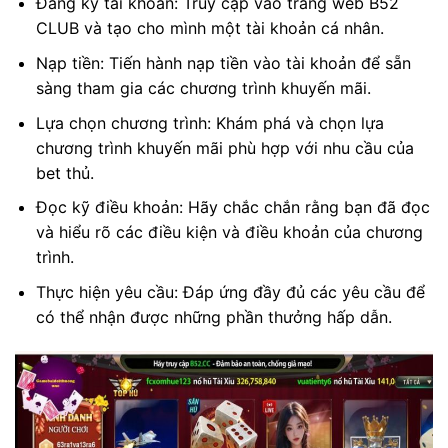
Đăng ký tài khoản: Truy cập vào trang web B52
CLUB và tạo cho mình một tài khoản cá nhân.
Nạp tiền: Tiến hành nạp tiền vào tài khoản để sẵn
sàng tham gia các chương trình khuyến mãi.
Lựa chọn chương trình: Khám phá và chọn lựa
chương trình khuyến mãi phù hợp với nhu cầu của
bet thủ.
Đọc kỹ điều khoản: Hãy chắc chắn rằng bạn đã đọc
và hiểu rõ các điều kiện và điều khoản của chương
trình.
Thực hiện yêu cầu: Đáp ứng đầy đủ các yêu cầu để
có thể nhận được những phần thưởng hấp dẫn.