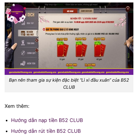
Bạn nên tham gia sự kiện đặc biệt “Lì xì đầu xuân” của B52
CLUB
Xem thêm:
Hướng dẫn nạp tiền B52 CLUB
Hướng dẫn rút tiền B52 CLUB