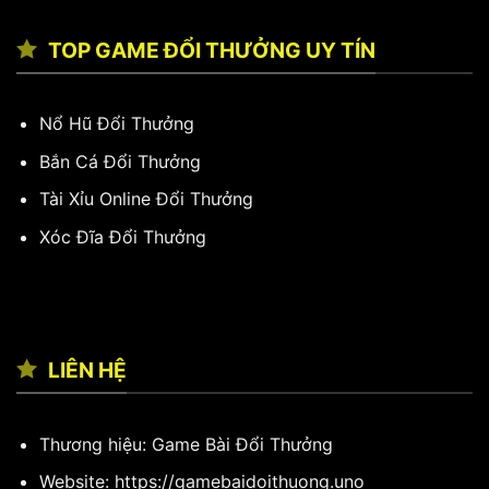
TOP GAME ĐỔI THƯỞNG UY TÍN
Nổ Hũ Đổi Thưởng
Bắn Cá Đổi Thưởng
Tài Xỉu Online
Đổi Thưởng
Xóc Đĩa Đổi Thưởng
LIÊN HỆ
Thương hiệu: Game Bài Đổi Thưởng
Website:
https://gamebaidoithuong.uno