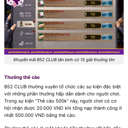
Khuyến mãi B52 CLUB tân binh có 15 giải thưởng lớn
Thưởng thẻ cào
B52 CLUB thường xuyên tổ chức các sự kiện đặc biệt
với những phần thưởng hấp dẫn dành cho người chơi.
Trong sự kiện “Thẻ cào 500k” này, người chơi có cơ
hội nhận được 20.000 VND khi tổng nạp thành công ít
nhất 500.000 VND bằng thẻ cào.