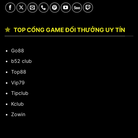
TOP CỔNG GAME ĐỔI THƯỞNG UY TÍN
Go88
b52 club
Top88
Vip79
Tipclub
Kclub
Zowin