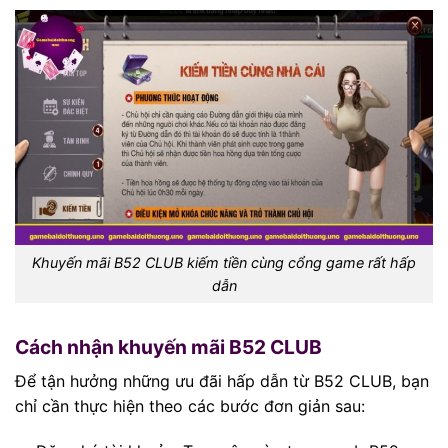
Khuyến mãi B52 CLUB kiếm tiền cùng cổng game rất hấp
dẫn
Cách nhận khuyến mãi B52 CLUB
Để tận hưởng những ưu đãi hấp dẫn từ B52 CLUB, bạn
chỉ cần thực hiện theo các bước đơn giản sau: