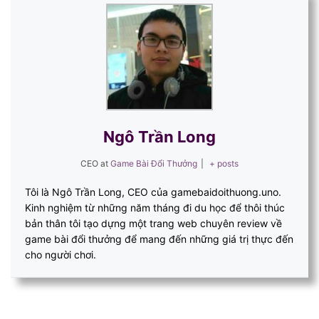
Ngô Trần Long
CEO
at
Game Bài Đổi Thưởng
|
+ posts
Tôi là Ngô Trần Long, CEO của gamebaidoithuong.uno.
Kinh nghiệm từ những năm tháng đi du học để thôi thúc
bản thân tôi tạo dựng một trang web chuyên review về
game bài đổi thưởng để mang đến những giá trị thực đến
cho người chơi.