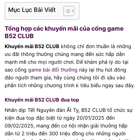
Mục Lục Bài Viết
Tổng hợp các khuyến mãi của cổng game
B52 CLUB
Khuyến mãi B52 CLUB
không chỉ đơn thuần là những
ưu đãi thông thường chúng mang đến sức hấp dẫn
mạnh mẽ cho mọi người chơi. Để khám phá lý do tại
sao cổng
game bài đổi thưởng
này lại thu hút đông
đảo người tham gia, hãy cùng chúng tôi đi sâu vào
phân tích những chương trình k tiêu biểu ngay sau đây.
Khuyến mãi B52 CLUB đua top
Nhân dịp Tết Nguyên đán Ất Tỵ, B52 CLUB tổ chức sự
kiện đua top đặc biệt từ ngày 20/01/2025 đến
09/02/2025, mang đến cơ hội nhận giải thưởng hấp
dẫn từ 2 triệu đến 300 triệu đồng cho những người