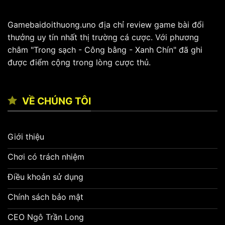
Gamebaidoithuong.uno
địa chỉ review game bài đổi
thưởng uy tín nhất thị trường cá cược. Với phương
châm "Trong sạch - Công bằng - Xanh Chín" đã ghi
được điểm cộng trong lòng cược thủ.
VỀ CHÚNG TÔI
Giới thiệu
Chơi có trách nhiệm
Điều khoản sử dụng
Chính sách bảo mật
CEO Ngô Trần Long