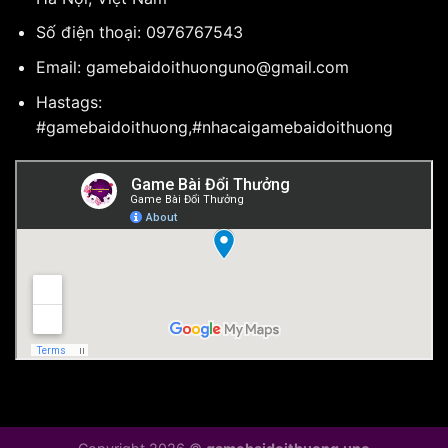
Số điện thoại:
0976767543
Email:
gamebaidoithuonguno@gmail.com
Hastags:
#gamebaidoithuong,#nhacaigamebaidoithuong