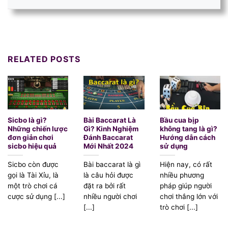
RELATED POSTS
Sicbo là gì?
Bài Baccarat Là
Bầu cua bịp
Những chiến lược
Gì? Kinh Nghiệm
không tang là gì?
đơn giản chơi
Đánh Baccarat
Hướng dẫn cách
sicbo hiệu quả
Mới Nhất 2024
sử dụng
Sicbo còn được
Bài baccarat là gì
Hiện nay, có rất
gọi là Tài Xỉu, là
là câu hỏi được
nhiều phương
một trò chơi cá
đặt ra bởi rất
pháp giúp người
cược sử dụng [...]
nhiều người chơi
chơi thắng lớn với
[...]
trò chơi [...]