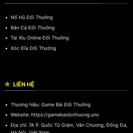
Nổ Hũ Đổi Thưởng
Bắn Cá Đổi Thưởng
Tài Xỉu Online
Đổi Thưởng
Xóc Đĩa Đổi Thưởng
LIÊN HỆ
Thương hiệu: Game Bài Đổi Thưởng
Website:
https://gamebaidoithuong.uno
Địa chỉ:
7A P. Quốc Tử Giám, Văn Chương, Đống Đa,
Hà Nội, Việt Nam