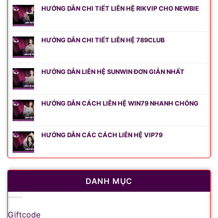
HƯỚNG DẪN CHI TIẾT LIÊN HỆ RIKVIP CHO NEWBIE
HƯỚNG DẪN CHI TIẾT LIÊN HỆ 789CLUB
HƯỚNG DẪN LIÊN HỆ SUNWIN ĐƠN GIẢN NHẤT
HƯỚNG DẪN CÁCH LIÊN HỆ WIN79 NHANH CHÓNG
HƯỚNG DẪN CÁC CÁCH LIÊN HỆ VIP79
DANH MỤC
Giftcode