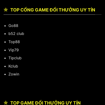
TOP CỔNG GAME ĐỔI THƯỞNG UY TÍN
Go88
b52 club
Top88
Vip79
Tipclub
Kclub
Zowin
TOP GAME ĐỔI THƯỞNG UY TÍN