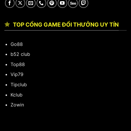
TOP CỔNG GAME ĐỔI THƯỞNG UY TÍN
Go88
b52 club
Top88
Vip79
Tipclub
Kclub
Zowin