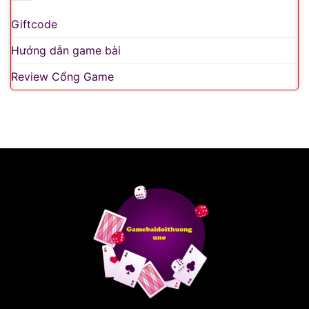
Giftcode
Hướng dẫn game bài
Review Cổng Game