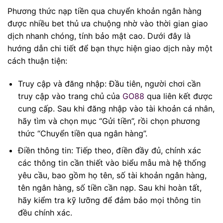
Phương thức nạp tiền qua chuyển khoản ngân hàng
được nhiều bet thủ ưa chuộng nhờ vào thời gian giao
dịch nhanh chóng, tính bảo mật cao. Dưới đây là
hướng dẫn chi tiết để bạn thực hiện giao dịch này một
cách thuận tiện:
Truy cập và đăng nhập: Đầu tiên, người chơi cần
truy cập vào trang chủ của
GO88
qua liên kết được
cung cấp. Sau khi đăng nhập vào tài khoản cá nhân,
hãy tìm và chọn mục “Gửi tiền”, rồi chọn phương
thức “Chuyển tiền qua ngân hàng”.
Điền thông tin: Tiếp theo, điền đầy đủ, chính xác
các thông tin cần thiết vào biểu mẫu mà hệ thống
yêu cầu, bao gồm họ tên, số tài khoản ngân hàng,
tên ngân hàng, số tiền cần nạp. Sau khi hoàn tất,
hãy kiểm tra kỹ lưỡng để đảm bảo mọi thông tin
đều chính xác.