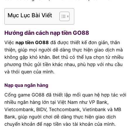
Mục Lục Bài Viết
Hướng dẫn cách nạp tiền GO88
Việc
nạp tiền GO88
đã được thiết kế đơn giản, thân
thiện, giúp mọi người dễ dàng thực hiện giao dịch mà
không gặp khó khăn. Bet thủ có thể lựa chọn từ nhiều
phương thức gửi tiền khác nhau, phù hợp với nhu cầu
và thói quen của mình.
Nạp qua ngân hàng
Cổng game GO88 đã thiết lập mối quan hệ hợp tác với
nhiều ngân hàng lớn tại Việt Nam như VP Bank,
Vietcombank, BIDV, Techcombank, Vietinbank và MB
Bank, giúp người chơi dễ dàng thực hiện giao dịch
chuyển khoản để nạp tiền vào tài khoản của mình.