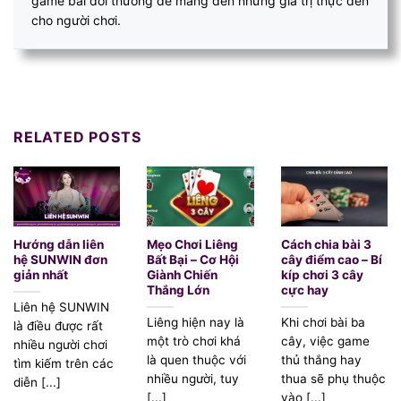
game bài đổi thưởng để mang đến những giá trị thực đến
cho người chơi.
RELATED POSTS
Hướng dẫn liên
Mẹo Chơi Liêng
Cách chia bài 3
hệ SUNWIN đơn
Bất Bại – Cơ Hội
cây điểm cao – Bí
giản nhất
Giành Chiến
kíp chơi 3 cây
Thắng Lớn
cực hay
Liên hệ SUNWIN
Liêng hiện nay là
Khi chơi bài ba
là điều được rất
một trò chơi khá
cây, việc game
nhiều người chơi
là quen thuộc với
thủ thắng hay
tìm kiếm trên các
nhiều người, tuy
thua sẽ phụ thuộc
diễn [...]
[...]
vào [...]