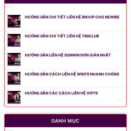
HƯỚNG DẪN CHI TIẾT LIÊN HỆ RIKVIP CHO NEWBIE
HƯỚNG DẪN CHI TIẾT LIÊN HỆ 789CLUB
HƯỚNG DẪN LIÊN HỆ SUNWIN ĐƠN GIẢN NHẤT
HƯỚNG DẪN CÁCH LIÊN HỆ WIN79 NHANH CHÓNG
HƯỚNG DẪN CÁC CÁCH LIÊN HỆ VIP79
DANH MỤC