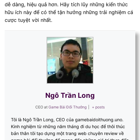
dễ dàng, hiệu quả hơn. Hãy tích lũy những kiến thức
hữu ích này để có thể tận hưởng những trải nghiệm cá
cược tuyệt vời nhất.
Ngô Trần Long
CEO
at
Game Bài Đổi Thưởng
|
+ posts
Tôi là Ngô Trần Long, CEO của gamebaidoithuong.uno.
Kinh nghiệm từ những năm tháng đi du học để thôi thúc
bản thân tôi tạo dựng một trang web chuyên review về