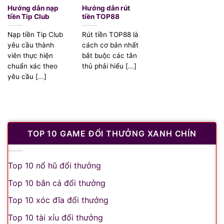
Hướng dẫn nạp
Hướng dẫn rút
tiền Tip Club
tiền TOP88
Nạp tiền Tip Club
Rút tiền TOP88 là
yêu cầu thành
cách cơ bản nhất
viên thực hiện
bắt buộc các tân
chuẩn xác theo
thủ phải hiểu [...]
yêu cầu [...]
TOP 10 GAME ĐỔI THƯỞNG XANH CHÍN
Top 10 nổ hũ đổi thưởng
Top 10 bắn cá đổi thưởng
Top 10 xóc đĩa đổi thưởng
Top 10 tài xỉu đổi thưởng