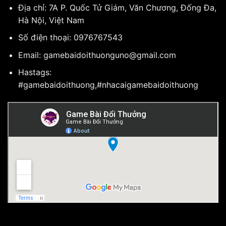
Địa chỉ:
7A P. Quốc Tử Giám, Văn Chương, Đống Đa,
Hà Nội, Việt Nam
Số điện thoại:
0976767543
Email:
gamebaidoithuonguno@gmail.com
Hastags:
#gamebaidoithuong,#nhacaigamebaidoithuong